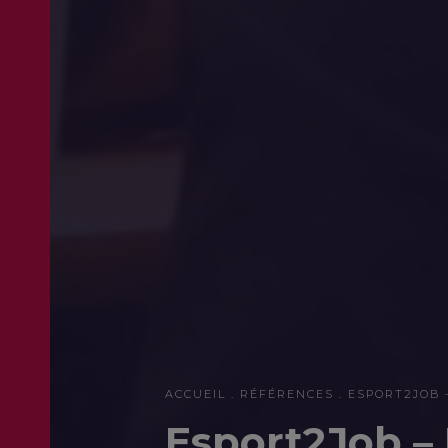
ACCUEIL
RÉFÉRENCES
ESPORT2JOB –
Esport2Job –