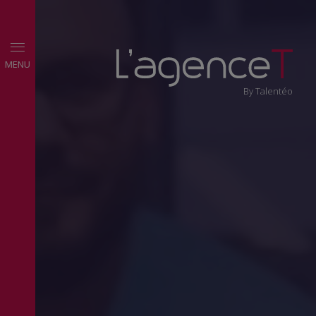
MENU
By Talentéo