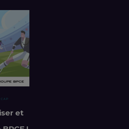
ICAP
iser et
 BPCE !