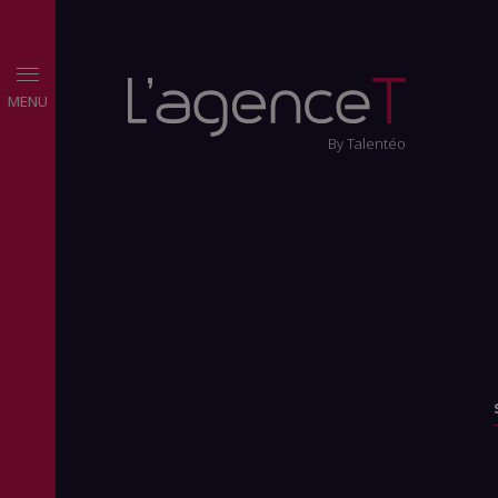
MENU
By Talentéo